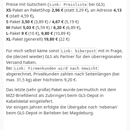
Preise mit Gutschein (
bei GLS)
Link: Preisliste
XS
-Paket an PaketShop
2,96 €
(statt 3,29 €), an Adresse
4,13
€
(statt 4,59 €),
S
-Paket
3,50 €
(3,89 €) /
4,67 €
(5,19 €)
M
-Paket
5,03 €
(5,59 €) /
6,20 €
(6,89 €),
L
-Paket
9 €
(10 €),
9,80 €
(10,89 €)
XL
-Paket (generell)
19,80 €
(22 €)
Für mich selbst käme sonst
mit in Frage,
Link: biberpost
die (derzeit wieder) GLS als Partner für den überregionalen
Versand haben.
Bei
Link: Firmenkunden wird nach Gewicht
abgerechnet, Privatkunden zahlen nach Seitenlängen (bei
max. 31,5 kg) aber höchstens 9,20 €.
Das letzte (sehr große) Paket wurde (vermutlich mit dem
MZZ-Briefdienst als Zubringer) beim GLS-Depot in
Kabelsketal eingeliefert.
Vor einigen Jahren erfolgte die Übergabe noch 'nebenan'
beim GLS-Depot in Barleben bei Magdeburg.