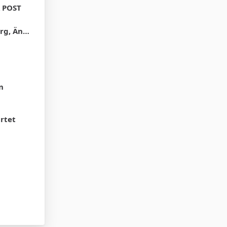
A POST
ren Städten
n
rtet