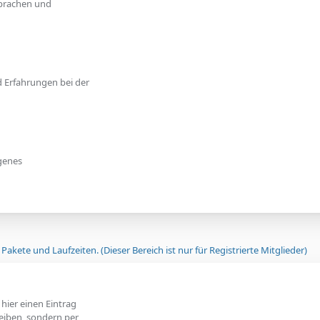
sprachen und
d Erfahrungen bei der
igenes
akete und Laufzeiten. (Dieser Bereich ist nur für Registrierte Mitglieder)
ier einen Eintrag
reiben, sondern per