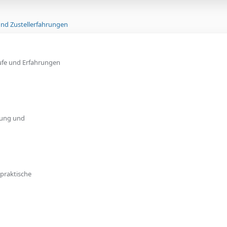
r
ä
 und Zustellerfahrungen
g
e
ufe und Erfahrungen
lung und
 praktische