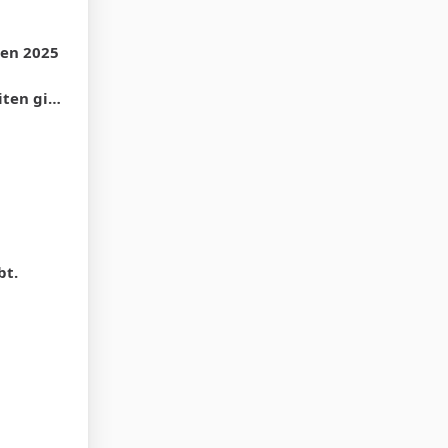
ten 2025
es dafür
bt.