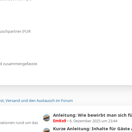
auschpartner (FÜR
und zusammengefasste
t, Versand und den Austausch im Forum
L
Anleitung: Wie bewirbt man sich für Benutz
EmKo9
6. Dezember 2025 um 23:44
e
rmationen rund um das
t
Kurze Anleitung: Inhalte für Gäste aus