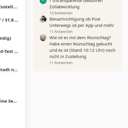
? Intransparente Gebühren
 (+55) Cent
Zollabwicklung
13 Antworten
Benachrichtigung ob Post
S-Paket 2,49 €
Unterwegs ist per App und mehr
11 Antworten
Wie ist es mit dem Wunschtag?
ndig)
Habe einen Wunschtag gebucht
und es ist (Stand 10:12 Uhr) noch
 mit GLS
nicht in Zustellung
11 Antworten
 normal?
hme verweigert?