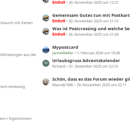
z
EmKo9
30. November 2025 um 12:27
t
e
L
Gemeinsam Gutes tun mit Postkar
EmKo9
30. November 2025 um 21:10
B
e
stausch mit Karten
e
t
Was ist Postcrossing und welche Seiten gibt 
i
z
EmKo9
26. November 2025 um 21:34
t
t
r
e
L
Mypostcard
JanneWelter
1. Februar 2026 um 19:39
ä
B
e
 Mitteilungen aus der
g
e
t
Urlaubsgruss Adventskalender
e
i
z
Richard
31. Dezember 2025 um 22:10
t
t
r
e
L
Schön, dass es das Forum wieder gi
MarcelJ1996
29. November 2025 um 02:11
ä
B
e
eich eindeutig
g
e
t
e
i
z
t
t
r
e
ä
B
tern / Eigentümern
g
e