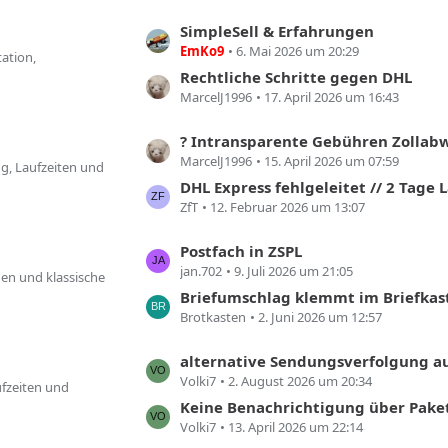
L
SimpleSell & Erfahrungen
EmKo9
6. Mai 2026 um 20:29
e
ation,
t
Rechtliche Schritte gegen DHL
z
MarcelJ1996
17. April 2026 um 16:43
t
e
L
? Intransparente Gebühren Zollab
MarcelJ1996
15. April 2026 um 07:59
B
e
ng, Laufzeiten und
e
t
DHL Express fehlgeleitet // 2 Tage 
i
z
ZfT
12. Februar 2026 um 13:07
t
t
r
e
L
Postfach in ZSPL
jan.702
9. Juli 2026 um 21:05
ä
B
e
gen und klassische
g
e
t
Briefumschlag klemmt im Briefkasten der 
e
i
z
Brotkasten
2. Juni 2026 um 12:57
t
t
r
e
L
alternative Sendungsverfolgung auf dpdgroup.com ohne Captcha (ch / Schweiz, 
Volki7
2. August 2026 um 20:34
ä
B
e
fzeiten und
g
e
t
Keine Benachrichtigung über PaketShop-Einlieferung / keine Abholung
e
i
z
Volki7
13. April 2026 um 22:14