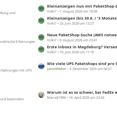
t
t
r
e
L
Kleinanzeigen nun mit PaketShop-Zustellung, bis 31.8. ab 49
Volki7
7. August 2026 um 18:38
ä
B
e
ellung und
g
e
t
Kleinanzeigen (bis 30.6. / '3 Monate' / 31.8. ?): XS-Päckchen 1,99 € / 
e
i
z
Volki7
23. Juni 2026 um 12:27
t
t
r
e
L
Neue PaketShop-Suche (AWS notwe
Volki7
8. August 2026 um 23:41
ä
B
e
praktische Erfahrungen
g
e
t
Erste inboxx in Magdeburg? Versand-Test
e
i
z
Volki7
16. Juni 2026 um 11:18
t
t
r
e
L
Wie viele UPS Paketshops sind pro Stadt
JanneWelter
3. Dezember 2025 um 06:57
ä
B
e
Erfahrungen mit UPS
g
e
t
e
i
z
t
t
r
e
L
Warum ist es so schwer, bei FedEx eine Sendung zu retournieren, indem man die Anna
MarcelJ1996
16. April 2026 um 23:43
ä
B
e
n und besondere
g
e
t
e
i
z
t
t