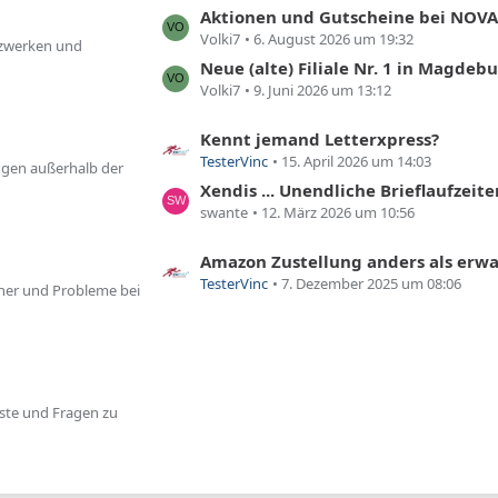
r
e
L
Aktionen und Gutscheine bei NOV
Volki7
6. August 2026 um 19:32
ä
B
e
tzwerken und
g
e
t
Neue (alte) Filiale Nr. 1 in Magdeburg, Änderungen auch in ande
e
i
z
Volki7
9. Juni 2026 um 13:12
t
t
r
e
L
Kennt jemand Letterxpress?
TesterVinc
15. April 2026 um 14:03
ä
B
e
ungen außerhalb der
g
e
t
Xendis ... Unendliche Brieflaufzeite
e
i
z
swante
12. März 2026 um 10:56
t
t
r
e
L
Amazon Zustellung anders als erwa
TesterVinc
7. Dezember 2025 um 08:06
ä
B
e
ner und Probleme bei
g
e
t
e
i
z
t
t
r
e
ä
B
nste und Fragen zu
g
e
e
i
t